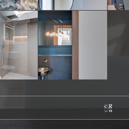
ion
aire