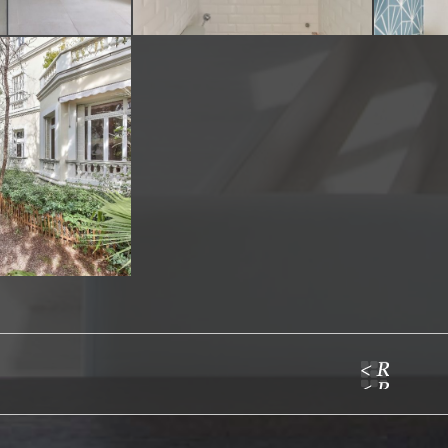
ion
aire